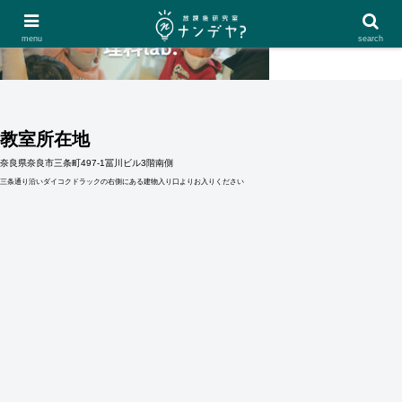
menu
search
教室所在地
奈良県奈良市三条町497-1冨川ビル3階南側
三条通り沿いダイコクドラックの右側にある建物入り口よりお入りください