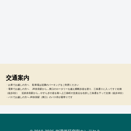
交通案内
・お車でお越しの方へ 駐車場は近隣のパーキングをご利用ください
・電車でお越しの方へ JR奈良駅から…東口のロータリーを越え横断歩道を渡り、三条通りに入ってすぐ右側
（徒歩3分） 近鉄奈良駅から…やすらぎの道を南へ上三条町の交差点を右折し三条通を下って左側（徒歩10分）
・バスでお越しの方へ JR奈良駅（東口）のバス停が最寄りです