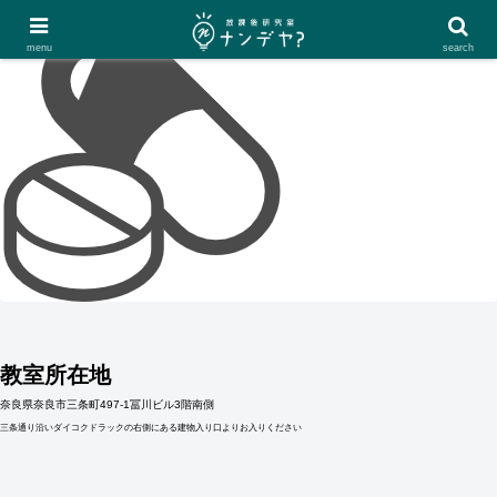
menu
search
教室所在地
奈良県奈良市三条町497-1冨川ビル3階南側
三条通り沿いダイコクドラックの右側にある建物入り口よりお入りください