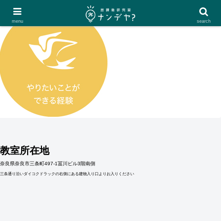
menu
search
教室所在地
奈良県奈良市三条町497-1冨川ビル3階南側
三条通り沿いダイコクドラックの右側にある建物入り口よりお入りください