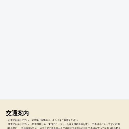
交通案内
・お車でお越しの方へ 駐車場は近隣のパーキングをご利用ください
・電車でお越しの方へ JR奈良駅から…東口のロータリーを越え横断歩道を渡り、三条通りに入ってすぐ右側
（徒歩3分） 近鉄奈良駅から…やすらぎの道を南へ上三条町の交差点を右折し三条通を下って左側（徒歩10分）