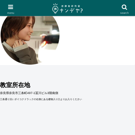
menu
search
教室所在地
奈良県奈良市三条町497-1冨川ビル3階南側
三条通り沿いダイコクドラックの右側にある建物入り口よりお入りください