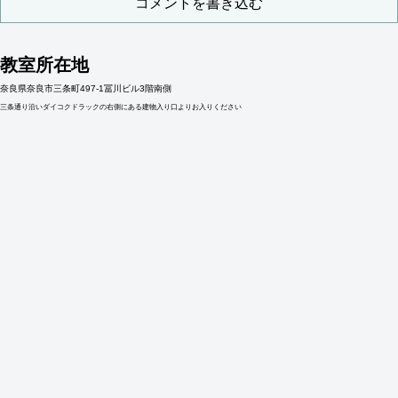
コメントを書き込む
教室所在地
奈良県奈良市三条町497-1冨川ビル3階南側
三条通り沿いダイコクドラックの右側にある建物入り口よりお入りください